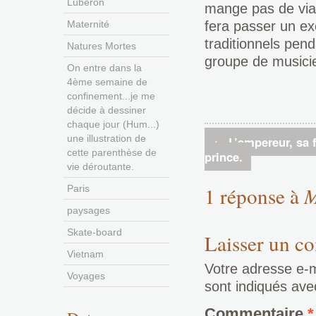
Luberon
mange pas de viand
Maternité
fera passer un ex
traditionnels penda
Natures Mortes
groupe de musicie
On entre dans la
4ème semaine de
confinement...je me
décide à dessiner
chaque jour (Hum...)
une illustration de
←
L’empereur, sa f
cette parenthèse de
prince.
vie déroutante.
1 réponse à
M
Paris
paysages
Skate-board
Laisser un c
Vietnam
Votre adresse e-m
Voyages
sont indiqués av
Commentaire
*