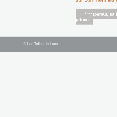
←
L’empereur, sa f
prince.
© Les Toiles de Luce