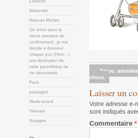
Luberon
Maternité
Natures Mortes
On entre dans la
4ème semaine de
confinement...je me
décide à dessiner
chaque jour (Hum...)
une illustration de
cette parenthèse de
←
Tokyo, adorable
vie déroutante.
choux.
Paris
Laisser un c
paysages
Skate-board
Votre adresse e-m
sont indiqués av
Vietnam
Voyages
Commentaire
*