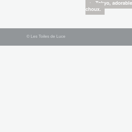
←
Tokyo, adorable
choux.
© Les Toiles de Luce