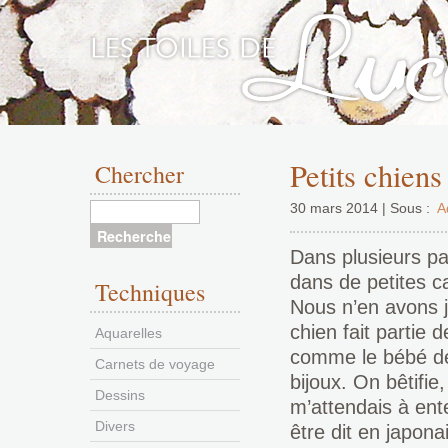
Aller
au
Petits chiens
Chercher
contenu
30 mars 2014 | Sous :
A
Dans plusieurs pay
dans de petites ca
Techniques
Nous n’en avons 
chien fait partie 
Aquarelles
comme le bébé de 
Carnets de voyage
bijoux. On bêtifie
Dessins
m’attendais à ente
Divers
être dit en japona