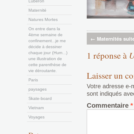
Luberon
Maternité
Natures Mortes
On entre dans la
4ème semaine de
←
Maternités suite
confinement...je me
décide à dessiner
1 réponse à
U
chaque jour (Hum...)
une illustration de
cette parenthèse de
vie déroutante.
Laisser un c
Paris
Votre adresse e-m
paysages
sont indiqués av
Skate-board
Commentaire
*
Vietnam
Voyages