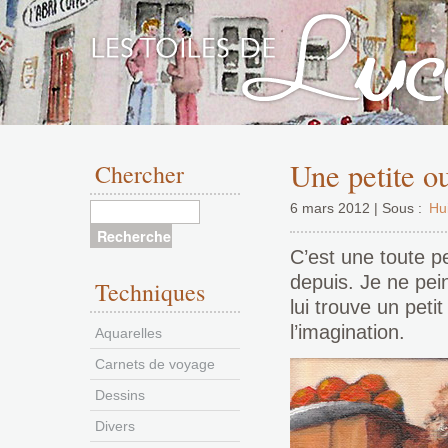
Aller
au
Une petite o
Chercher
contenu
6 mars 2012 | Sous :
Hui
C’est une toute pe
depuis. Je ne pei
Techniques
lui trouve un pet
l’imagination.
Aquarelles
Carnets de voyage
Dessins
Divers