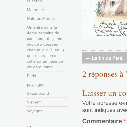
Luberon
Maternité
Natures Mortes
On entre dans la
4ème semaine de
confinement...je me
décide à dessiner
chaque jour (Hum...)
une illustration de
←
La fin de l’été.
cette parenthèse de
vie déroutante.
2 réponses à
Paris
paysages
Laisser un c
Skate-board
Vietnam
Votre adresse e-m
sont indiqués av
Voyages
Commentaire
*