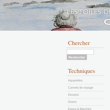
Aller
au
Chercher
contenu
Techniques
Aquarelles
Carnets de voyage
Dessins
Divers
Expos & Marchés