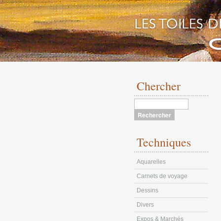
Aller
au
Chercher
contenu
Techniques
Aquarelles
Carnets de voyage
Dessins
Divers
Expos & Marchés