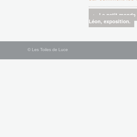
←
Le petit monde 
Léon, exposition.
© Les Toiles de Luce