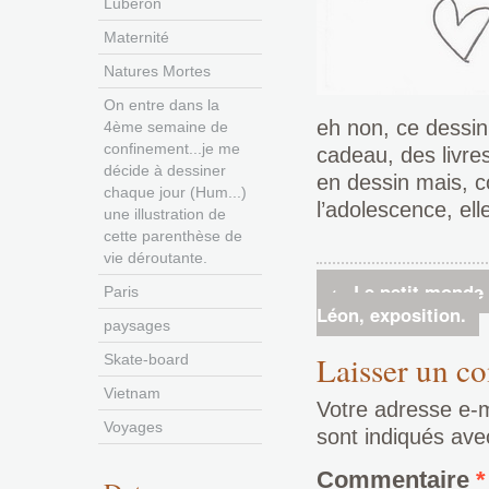
Luberon
Maternité
Natures Mortes
On entre dans la
eh non, ce dessin 
4ème semaine de
confinement...je me
cadeau, des livre
décide à dessiner
en dessin mais, 
chaque jour (Hum...)
l’adolescence, el
une illustration de
cette parenthèse de
vie déroutante.
←
Le petit monde 
Paris
Léon, exposition.
paysages
Laisser un c
Skate-board
Vietnam
Votre adresse e-m
Voyages
sont indiqués av
Commentaire
*