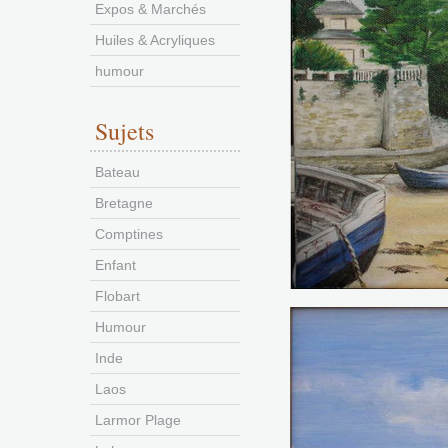
Expos & Marchés
Huiles & Acryliques
humour
Sujets
Bateau
Bretagne
Comptines
Enfant
Flobart
Humour
Inde
Laos
Larmor Plage