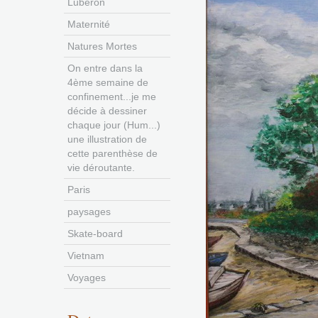
Luberon
Maternité
Natures Mortes
On entre dans la
4ème semaine de
confinement...je me
décide à dessiner
chaque jour (Hum...)
une illustration de
cette parenthèse de
vie déroutante.
Paris
paysages
Skate-board
Vietnam
Voyages