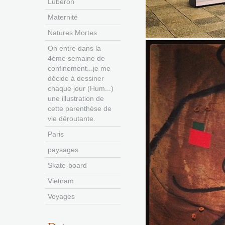
Luberon
Maternité
Natures Mortes
On entre dans la
4ème semaine de
confinement...je me
décide à dessiner
chaque jour (Hum...)
une illustration de
cette parenthèse de
vie déroutante.
Paris
paysages
Skate-board
Vietnam
Voyages