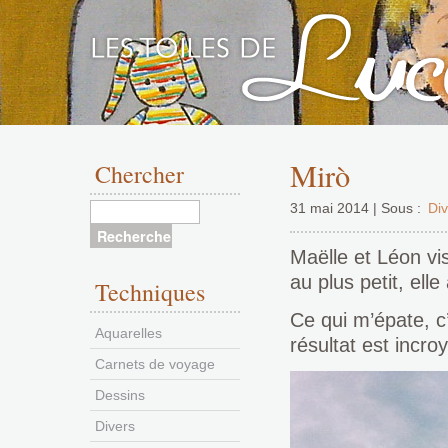
Aller
au
Mirò
Chercher
contenu
31 mai 2014 | Sous :
Div
Maëlle et Léon vis
au plus petit, ell
Techniques
Ce qui m’épate, c’
Aquarelles
résultat est incro
Carnets de voyage
Dessins
Divers