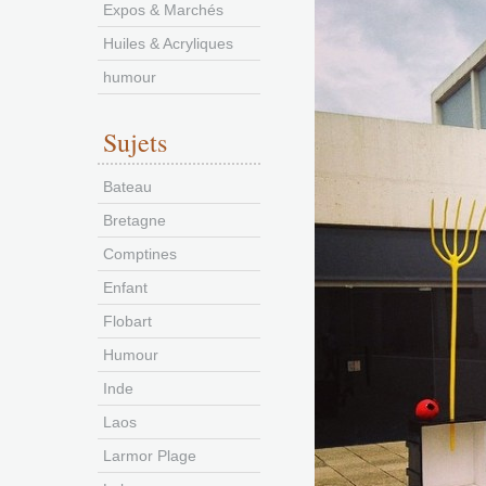
Expos & Marchés
Huiles & Acryliques
humour
Sujets
Bateau
Bretagne
Comptines
Enfant
Flobart
Humour
Inde
Laos
Larmor Plage