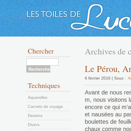
Aller
au
Archives de 
Chercher
contenu
Le Pérou, Ar
6 février 2016 | Sous :
A
Techniques
Avant de nous ren
Aquarelles
m, nous visitons 
encore ce qui m’a
Carnets de voyage
et nausées au pas
Dessins
boulettes de feuil
Divers
chaux comme nous 